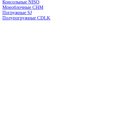
Консольные NISO
Моноблочные CHМ
Погружные SJ
Полупогружные CDLK