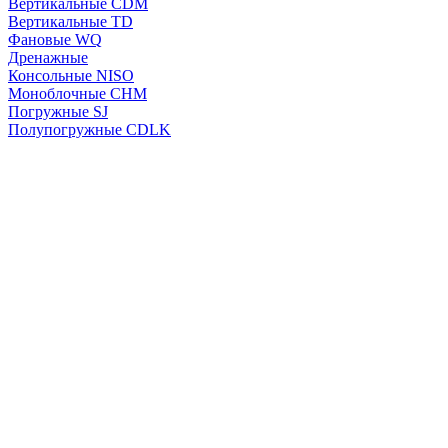
Вертикальные CDM
Вертикальные TD
Фановые WQ
Дренажные
Консольные NISO
Моноблочные CHМ
Погружные SJ
Полупогружные CDLK