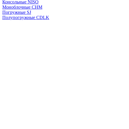
Консольные NISO
Моноблочные CHМ
Погружные SJ
Полупогружные CDLK