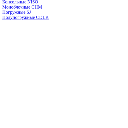
Консольные NISO
Моноблочные CHМ
Погружные SJ
Полупогружные CDLK