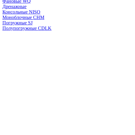
Фановые WQ
Дренажные
Консольные NISO
Моноблочные CHМ
Погружные SJ
Полупогружные CDLK