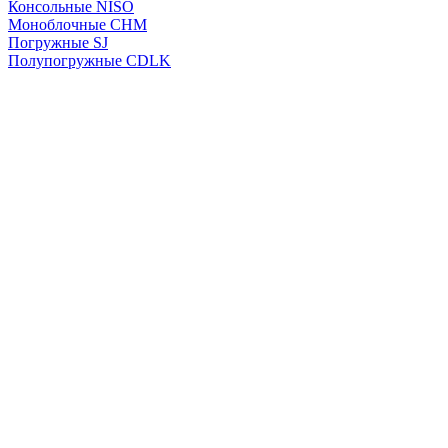
Консольные NISO
Моноблочные CHМ
Погружные SJ
Полупогружные CDLK