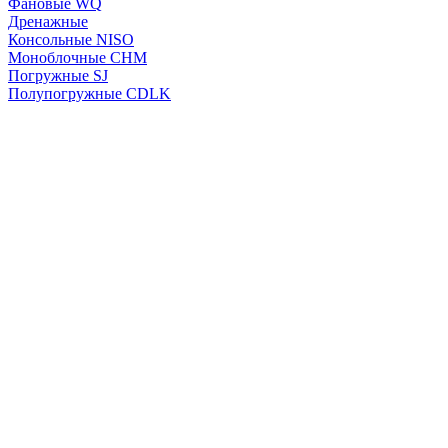
Фановые WQ
Дренажные
Консольные NISO
Моноблочные CHМ
Погружные SJ
Полупогружные CDLK