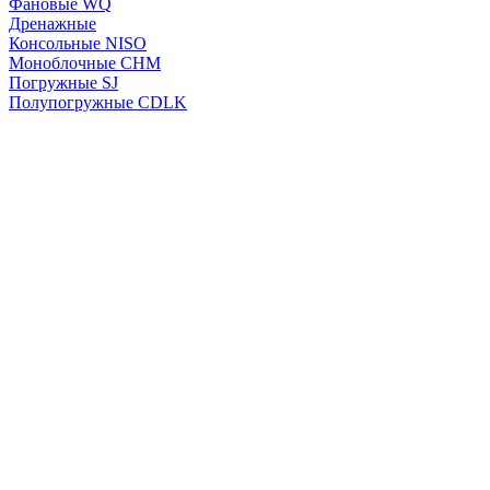
Фановые WQ
Дренажные
Консольные NISO
Моноблочные CHМ
Погружные SJ
Полупогружные CDLK