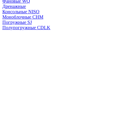
Фановые WQ
Дренажные
Консольные NISO
Моноблочные CHМ
Погружные SJ
Полупогружные CDLK