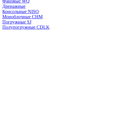
Фановые WQ
Дренажные
Консольные NISO
Моноблочные CHМ
Погружные SJ
Полупогружные CDLK