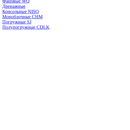
Фановые WQ
Дренажные
Консольные NISO
Моноблочные CHМ
Погружные SJ
Полупогружные CDLK