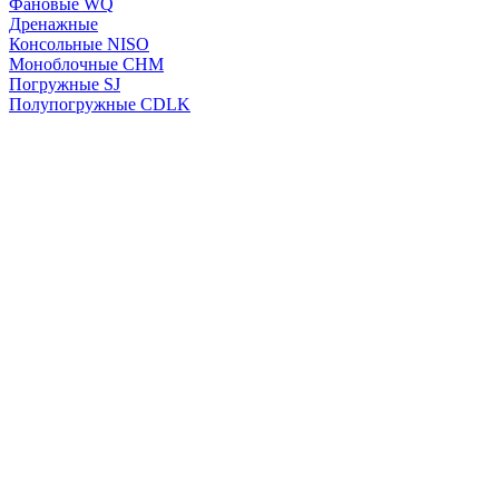
Фановые WQ
Дренажные
Консольные NISO
Моноблочные CHМ
Погружные SJ
Полупогружные CDLK