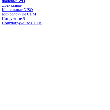
Фановые WQ
Дренажные
Консольные NISO
Моноблочные CHМ
Погружные SJ
Полупогружные CDLK