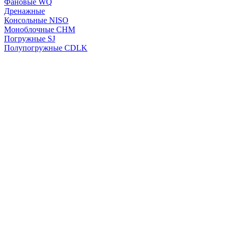
Фановые WQ
Дренажные
Консольные NISO
Моноблочные CHМ
Погружные SJ
Полупогружные CDLK