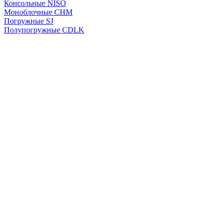
Консольные NISO
Моноблочные CHМ
Погружные SJ
Полупогружные CDLK