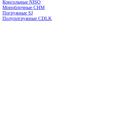
Консольные NISO
Моноблочные CHМ
Погружные SJ
Полупогружные CDLK