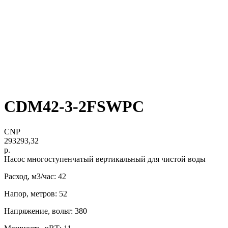
CDM42-3-2FSWPC
CNP
293293,32
р.
Нacоc многоступенчатый вертикaльный для чистoй воды
Расход, м3/час: 42
Напор, метров: 52
Напряжение, вольт: 380