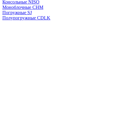
Консольные NISO
Моноблочные CHМ
Погружные SJ
Полупогружные CDLK