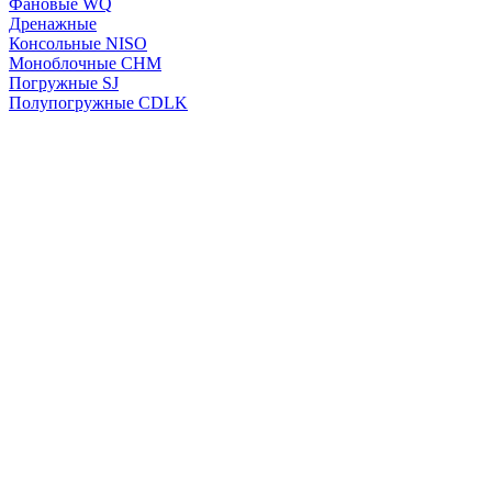
Фановые WQ
Дренажные
Консольные NISO
Моноблочные CHМ
Погружные SJ
Полупогружные CDLK