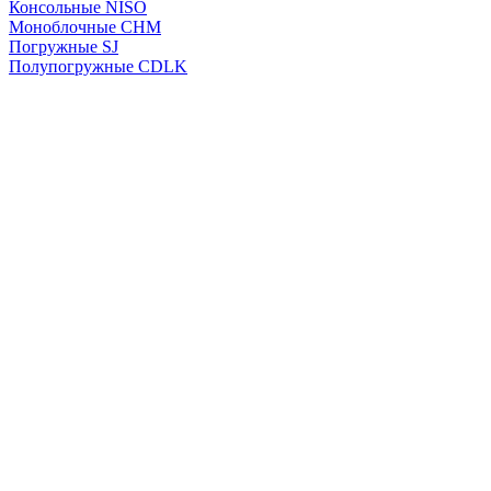
Консольные NISO
Моноблочные CHМ
Погружные SJ
Полупогружные CDLK