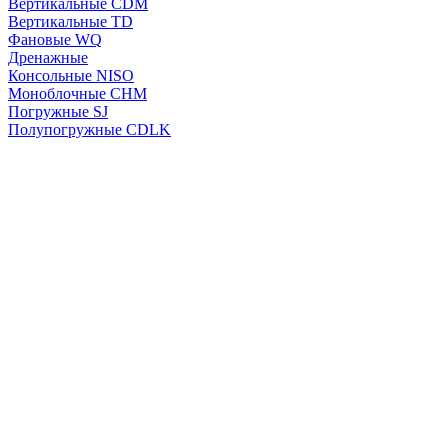
Вертикальные CDM
Вертикальные TD
Фановые WQ
Дренажные
Консольные NISO
Моноблочные CHМ
Погружные SJ
Полупогружные CDLK