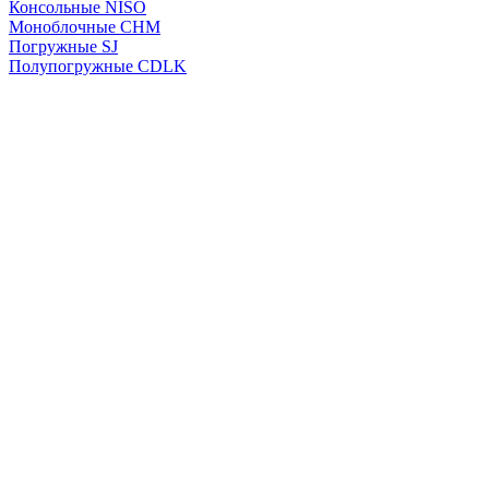
Консольные NISO
Моноблочные CHМ
Погружные SJ
Полупогружные CDLK