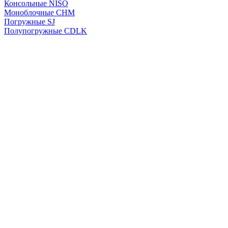
Консольные NISO
Моноблочные CHМ
Погружные SJ
Полупогружные CDLK