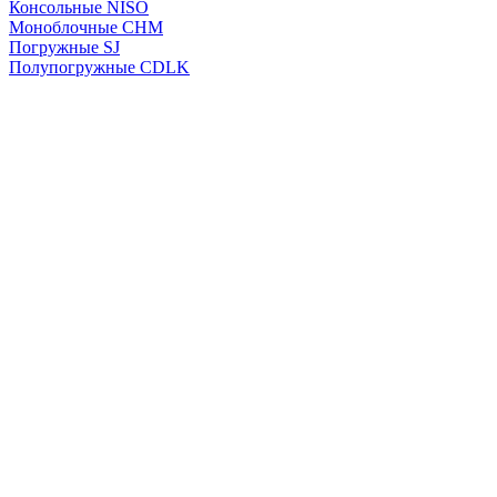
Консольные NISO
Моноблочные CHМ
Погружные SJ
Полупогружные CDLK