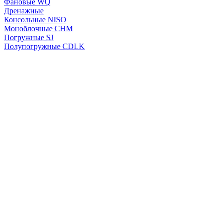
Фановые WQ
Дренажные
Консольные NISO
Моноблочные CHМ
Погружные SJ
Полупогружные CDLK